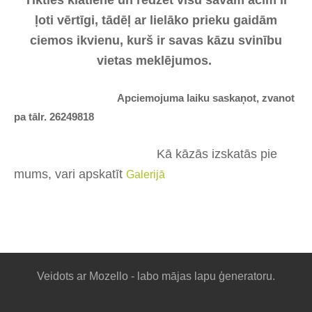
ļoti vērtīgi, tādēļ ar lielāko prieku gaidām
ciemos ikvienu, kurš ir savas kāzu svinību
vietas meklējumos.
Apciemojuma laiku saskaņot, zvanot
pa tālr. 26249818
Kā kāzās izskatās pie
mums, vari apskatīt
Galerijā
Veidots ar
Mozello
- labo mājas lapu ģeneratoru.