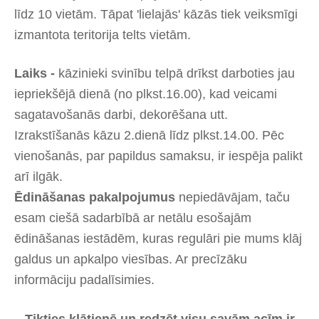
līdz 10 vietām. Tāpat 'lielajās' kāzās tiek veiksmīgi
izmantota teritorija telts vietām.
Laiks -
kāzinieki svinību telpā drīkst darboties jau
iepriekšējā dienā (no plkst.16.00), kad veicami
sagatavošanās darbi, dekorēšana utt.
Izrakstīšanās kāzu 2.dienā līdz plkst.14.00. Pēc
vienošanās, par papildus samaksu, ir iespēja palikt
arī ilgāk.
Ēdināšanas
pakalpojumus
nepiedāvājam, taču
esam ciešā sadarbībā ar netālu esošajām
ēdināšanas iestādēm, kuras regulāri pie mums klāj
galdus un apkalpo viesības. Ar precīzāku
informāciju padalīsimies.
Tikties klātienē un redzēt visu savām acīm ir